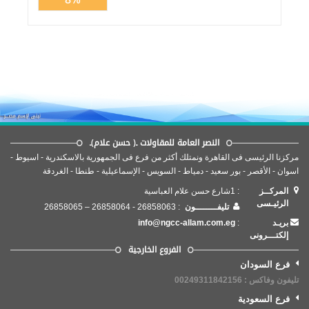
النصر العامة للمقاولات ـ( حسن علام)ـ
مركزنا الرئيسى فى القاهرة ونمتلك أكثر من فرع فى الجمهورية بالاسكندرية - اسيوط -
اسوان - الأقصر - بور سعيد - دمياط - السويس - الإسماعيلية - طنطا - الغردقة
المركــز
: 1شارع حسن علام العباسية
الرئيـسى
تليفــــــــون
: 26858063 - 26858064 – 26858065
بريـد
:
info@ngcc-allam.com.eg
إلكتـــرونى
الفروع الخارجية
فرع السودان
تليفون وفاكس : 00249311842156
فرع السعودية